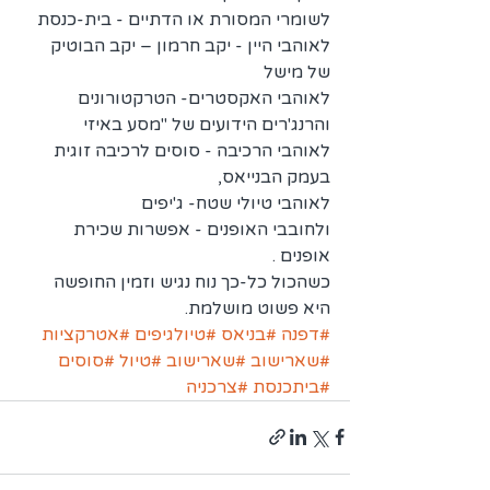
לשומרי המסורת או הדתיים - בית-כנסת 
לאוהבי היין - יקב חרמון – יקב הבוטיק 
של מישל 
לאוהבי האקסטרים- הטרקטורונים 
והרנג'רים הידועים של "מסע באיזי 
לאוהבי הרכיבה - סוסים לרכיבה זוגית 
בעמק הבנייאס, 
לאוהבי טיולי שטח- ג'יפים 
ולחובבי האופנים - אפשרות שכירת 
אופנים .
כשהכול כל-כך נוח נגיש וזמין החופשה 
היא פשוט מושלמת.
#דפנה
#בניאס
#טיולגיפים
#אטרקציות
#שארישוב
#שארישוב
#טיול
#סוסים
#ביתכנסת
#צרכניה