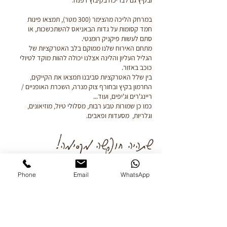
ובקיץ גם לבריכה בקיבוץ דפנה.
במרחק הליכה מהצימר (300 מטר), תמצאו פינות
חמד קסומות על גדות הבאניאס להשתכשכות, או
סתם לעשות פיקניק רומנטי.
מתחם האירוח שלנו ממוקם בלב האטרקציות של
הגליל העליון והלינה אצלנו יכולה להוות מוקד לטיולי
כוכב באזור.
בין שלל האטרקציות סביבנו תמצאו את הקייקים,
החרמון בקיץ ובחורף צוק מנרה, השכרת האופניים /
ריינג'רים וג'יפים, ועוד...
כמו כן שמורות טבע רבות
,
מסלולי טיול, מוזיאונים,
וגלריות, מסעדות ופאבים.
שתהיה חופשה מקסימה!
Phone
Email
WhatsApp
לבדיקת זמינות תאריכים לחצו כאן
צרו איתנו קשר