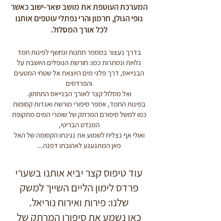
המערכת העוטפת את מושב שאר-ישוב כאשר
נופי הגולן, חרמון והרי נפתלי עוטפים אותנו
לכל אורך המסלול.
בדרך נעצור במספר תחנות ונחשף לפינות חמד
גלויות ונסתרות כמו: חורשת הנופלים היושבת על
הבנייאס, דרך פלגי מים היוצאת אל שטחי המטעים
והפרדסים
ואל מסלול קצר לאורך הבנייאס התחתון.
בפינות החמד, אספר סיפורי מורשת ואגדות קסומות
כמו למשל סיפורם המרתק של שומרי המים מתקופת
המנדט הבריטי,
ואולי אף נצליח לשמוע את נגינתו הקסומה של האל
פאן המתגעגע לאהובתו דפנה...
עוד טיפוס קצר יביא אותנו בשערי
פרדס לימון הליים השייך למשק
שלנו: פירות ואירוח נוריאל.
כאן נשמע את סיפורו המרתק של