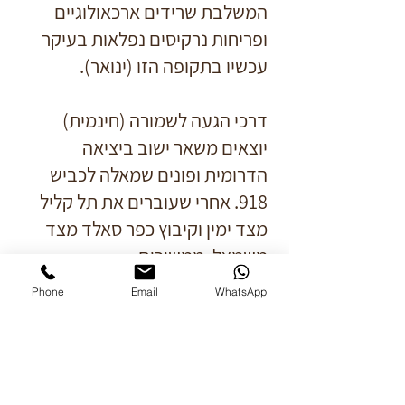
המשלבת שרידים ארכאולוגיים
ופריחות נרקיסים נפלאות בעיקר
עכשיו בתקופה הזו (ינואר).
דרכי הגעה לשמורה (חינמית)
יוצאים משאר ישוב ביציאה
הדרומית ופונים שמאלה לכביש
918. אחרי שעוברים את תל קליל
מצד ימין וקיבוץ כפר סאלד מצד
משמאל, ממשיכים
כ- 200 מטרים נצמדים לימין
Phone
Email
WhatsApp
ונכנסים לחנייה של תל אנפה.
בעונות השונות של השנה, מקבל
התל פנים שונות: בספטמבר יקבלו