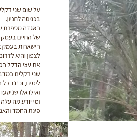
על שום שני דקלי
בכניסה לחניון.
האגדה מספרת על 
של החיים בעמק הח
הישארות בעמק או
לצפון והיא לדרו
את עצי הדקל המד
שני דקלים במדב
לימים, וכנגד כל 
ואילו אלו שניטעו
ומי יודע מה עלה 
פינת החמד והאג