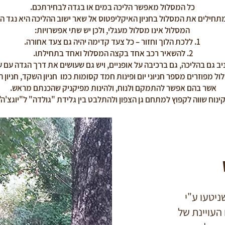
כל המסלול מאפשר הליכה במים או בגדה לבחירתכם.
תחילים את המסלול בחניון האיקליפטוס אל שאר ישוב ההליכה היא נגד הז
המסלול אינו מסלול מעגלי, ולכן יש שתי אפשרויות:
1. ללכת הלוך וחזור – כל צעד קדימה יהיה גם צעד אחורה.
2. להשאיר רכב אחד בקצה המסלול ואחד בתחילתו.
ב גם בהליכה, גם ברכיבה על אופניים, ויש גם שעושים את דרך הגדה עם ע
ל מפוזרים מספר חניוני יום ופינות חמד קסומות כמו חניון השקד, חניון הד
אשר בהם אפשר להתמקם ולנוח, ולהינות מפיקניק שהכנתם מראש.
ינוח שווה לקפוץ למתחם גן הצפון ולהתלבט בין גלידת "גולדה" ל"יוגצ'ה"
יטעו ע"י
העויינת של