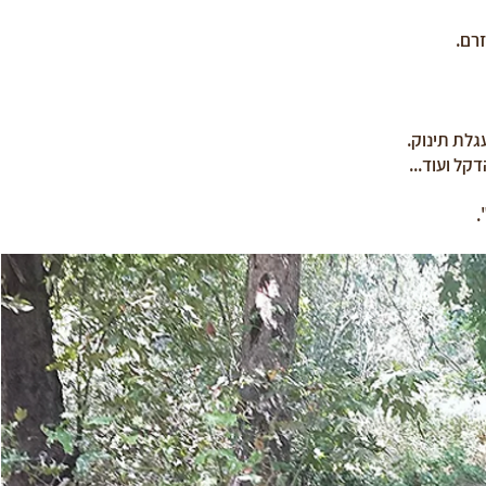
רם.
גלת תינוק.
קל ועוד...
.