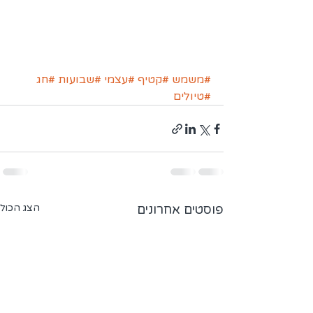
#משמש
#קטיף
#עצמי
#שבועות
#חג
#טיולים
פוסטים אחרונים
הצג הכול