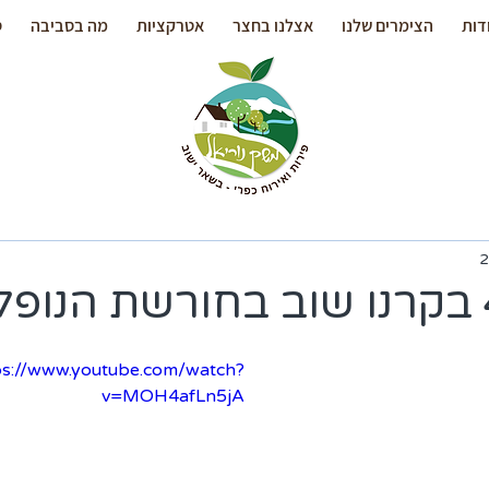
דות
הצימרים שלנו
אצלנו בחצר
אטרקציות
מה בסביבה
ס
ps://www.youtube.com/watch?
v=MOH4afLn5jA