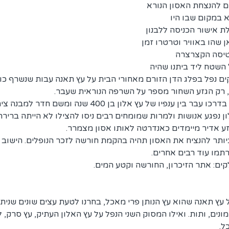
 להנצחת האסון הנורא 
 במקום שבו היו 
 אישור הכניסה ללבנון 
 שהו באוויר וטרטרו זמן 
טיסה הקצרצרה 
השטח ליד ביתנו שהיה 
ים נפל בפלג הדן הזורם מאחורי הבית על עץ תאנה עבות שנשרף כו
, רק הגזע השחור מספר על השרפה הנוראית שעבר.
המסוק השני המשיך מעט בדרכו עבר בין ענפיו של עץ אלון בן 400 
ן נפגע אנושות ולמרות שמומחים רבים ניסו להצילו לא הייתה בריר
זע אדיר מיימדים כאנדרטה לאותו אסון מצמרר.
ותר להנציח את האסון תהיה בהקמת חורשה לזכר הנופלים. הישוב כ
תמו עוד רבים אחרים. 
ים: אתר הזיכרון, החורשה וקטע המים.
ץ תאנה שהוא עץ הנותן פרי מאכל, בחרנו לטעת עצים שונים שניתן 
נים, ותות. ואילו המסוק השני הנפל על עץ האלון העתיק, עץ סרק, לכ
ל.