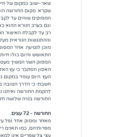
שאר-ישוב כמקום של חיים
שקרא. מקום החורשה הוא
המסוקים שוהים עד לקבלת
וגם בערב הנורא ההוא כאן
רב עד לקבלת האישור ה
וההתנגשות הנוראית מעל 
מוכן לנטיעה. אחד המסוק
התאושש והיום כולו חיות
האסון הסתבר כי עץ האלו
העץ. היום עומד במקום ג
חשבתי כי הדרך הטובה בי
להקמת החורשה ואיתנו נר
החורשה בנויה שלושה חלק
החורשה - 72 עצים. 
מאחר ומסוק אחד נפל על ע
מפרותיהם, כמו תאנים רימו
עצי צל שפריים אינו למאכ