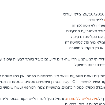
בחדשות ערוץ 2 בתאריך 26/10/2016 צילמו עורכי 
 
ללימונדה. 
עדין לא ניסה את זה  
מוכר הצהוב עם הגרעינים 
ק עם הקליפה הדקיקה 
מלא מיץ וקל לסחיטה זה 
או כל קוקטייל משובח.
דידותי למשתמש הרי שה-ליים ידוע גם כיעיל ביותר לבעיות עיכול, עו
רידה נכונה במשקל. 
חילות ואתם השפעות ושאר מיני הצטננויות בפתח, אין כמו משקה ח
ליים דבש ועלה נענע, כמקור עשיר לויטמין  - C  ועשיר בסידן וויטמינים נוספי
 עובד!) ואפילו כמסיר כתמים. בתעשיית צמחי המרפא נעשה שימוש כ
ף ל
טיול מליים ללימונדה
, נתחיל מעץ לימון הליים ונקנח בכוס הלימונ
רגע לחיים טובים ובריאים.