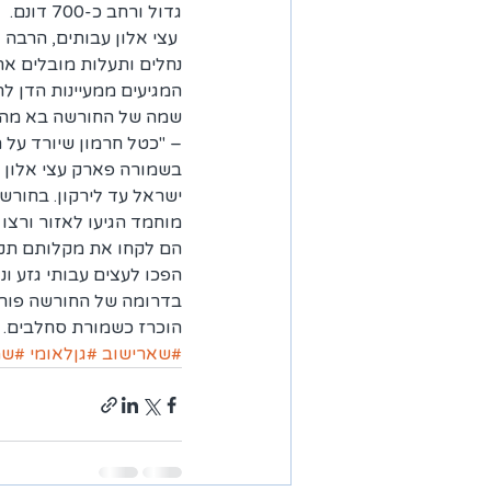
גדול ורחב כ-700 דונם.
 עצי אלון עבותים, הרבה 
נחלים ותעלות מובלים את 
המגיעים ממעיינות הדן לת
שמה של החורשה בא מהמ
– "כטל חרמון שיורד על 
ישראל עד לירקון. בחורש
מוחמד הגיעו לאזור ורצו
הם לקחו את מקלותם תקע
הפכו לעצים עבותי גזע ונו
הוכרז כשמורת סחלבים. ב
#שארישוב
#גןלאומי
#שמ