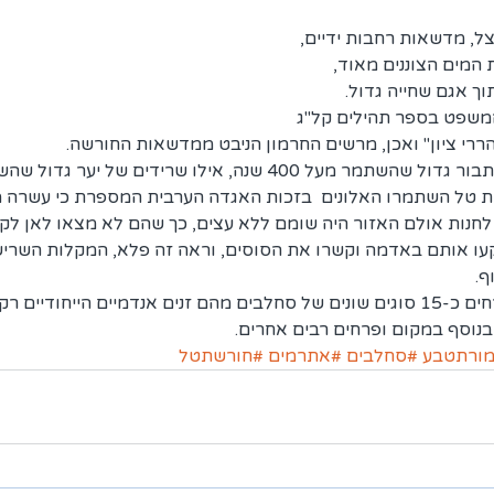
צל, מדשאות רחבות ידיים, 
המים הצוננים מאוד, 
וך אגם שחייה גדול.
שפט בספר תהילים קל"ג 
הררי ציון" ואכן, מרשים החרמון הניבט ממדשאות החורשה.
בשמורה פארק עצי אלון תבור גדול שהשתמר מעל 400 שנה, אילו שרידים של 
ת טל השתמרו האלונים  בזכות האגדה הערבית המספרת כי עשרה ממ
 לחנות אולם האזור היה שומם ללא עצים, כך שהם לא מצאו לאן לק
ו אותם באדמה וקשרו את הסוסים, וראה זה פלא, המקלות השרישו 
ף.
בדרומה של החורשה פורחים כ-15 סוגים שונים של סחלבים מהם זנים אנדמיים הייחוד
נוסף במקום ופרחים רבים אחרים.  
ורתטבע
#סחלבים
#אתרמים
#חורשתטל