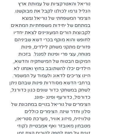
נוריאל והאטרקציות של עמותת ארץ 
הגליל גרמו לכולנו לקבל את מבוקשנו. 
הצימר המשפחתי של נוריאל נמצא 
במתחם של יחידות משפחתיות המתאים 
לקבוצות הורים המעוניינים לצאת יחדיו 
לחופש והוא מוקף בכרי דשא שביניהם 
פזורים מתקני משחק לילדים, פינות 
מנוחה, עצי פרי ופינות למנגל.  בזכות 
המיקום הבטוח של המישחקיה והדשא, 
הילדים יכלו להשתובב בחוץ ואנחנו לא 
היינו צריכים לדאוג ולעמוד על המשמר.  
ברחבי הדשא מסודרות פינות שבהם ניתן 
לשחק במשחקי כדור שונים כגון כדורגל, 
כדורסל, כדורעף ופינג -פונג.
הצימרים של נוריאל בנויים במתכונת של 
סלון וחדר שינה. הצימרים כוללים 
טלוויזיה, מיזוג אוויר, מערכת סטריאו, 
מטבחון מאובזר ואף אמבטיית ג'קוזי 
זוגית על מנת לספק להורים קצת זמן 