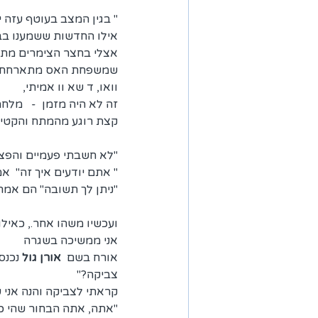
" בגין המצב בעוטף עזה י
אילו החדשות ששמענו בבו
אצלי בחצר הצימרים מתא
שמשפחת האס מתארחת אצל
וואו, ד שא וו אמיתי,
זה לא היה מזמן  -   מל
קצת רוגע מהמתח והקטיו
"לא חשבתי פעמיים והפצ
" אתם יודעים איך זה"  אמ
"ניתן לך תשובה" הם אמרו
ועכשיו משהו אחר., כאיל
אני ממשיכה בשגרה
אורח בשם  
אורן גול 
נכנס
צביקה?"
קראתי לצביקה והנה אני 
"אתה, אתה הבחור שהי כא