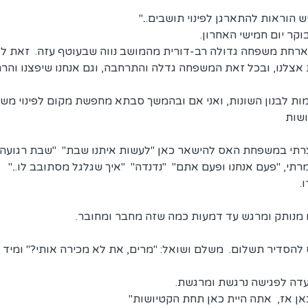
ש הוראות להתארגן לפינוי תושבים..."
קר יום חמישי האחרון.
רחת משפחה גדולה רב-דורית מהמושב נווה שבעוטף עזה.  זאת ל
נו, ובכל זאת המשפחה גדלה והתרחבה, וגם אנחנו שיפצנו והרחבנ
חמות לבנון השונות, ואני אם ובהמשך סבתא מחפשת מקום לפינוי מש
שות
רתי במשפחת האס להישאר כאן "לעשות איתנו שבת"  "שבת רגועה"
רתי, "פעם אנחנו ופעם אתם"  "נדנדה"  "איך שגלגל מסתובב לו..."
.
ו מנותק ומרגש עד דמעות כמה שזה מחבר ומחובר.
 להסדיר תשלום.  משלם ושואל: "מרים, את לא מכירה אותי?" ומיד 
עדה לפגישה נרגשת ומרגשת.
ן אז,  אתה היית כאן תחת הקטיושות"