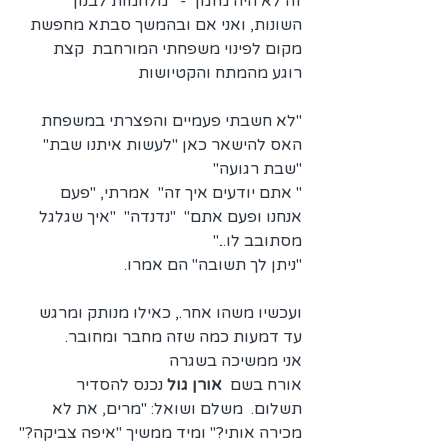
זה לא היה מזמן  -   מלחמות לבנון 
השונות, ואני אם ובהמשך סבתא מחפשת 
מקום לפינוי משפחתי המורחבת  קצת 
רוגע מהמתח והקטיושות
"לא חשבתי פעמיים והפצרתי במשפחת 
האס להישאר כאן "לעשות איתנו שבת"  
"שבת רגועה"
" אתם יודעים איך זה"  אמרתי, "פעם 
אנחנו ופעם אתם"  "נדנדה"  "איך שגלגל 
מסתובב לו..."
"ניתן לך תשובה" הם אמרו.
ועכשיו משהו אחר., כאילו מנותק ומרגש 
עד דמעות כמה שזה מחבר ומחובר.
אני ממשיכה בשגרה
אורח בשם  
אורן גול 
נכנס להסדיר 
תשלום.  משלם ושואל: "מרים, את לא 
מכירה אותי?" ומיד ממשיך "איפה צביקה?"