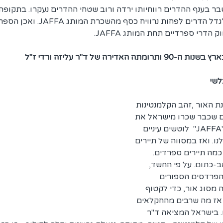
1980 נוצר משבר בענף ההדרים רווחיותו ירדה ורוב שטחי ההדרים נעקרו. בתקופ
החליט כי אם לא כלכלי לגדל הדרים לפחות נרו
הדרי ספרדיים תחת המותג JAFFA.
דירה של ד"ר עליזה ורדי ז"ל 
לשי
9 , קלמנטינת האור ,זהב הקלמנטינות 
 שכבר שכרו מישראל את 
הזכות להשתמש במותג "JAFFA"  לוטשים עיניים 
. ואז במסווה של תיירים 
כמה תיירים ספרדים. 
-כתום. על פי החשד, 
פרדסים הספורים 
 מסוג אור, כדי לקטוף 
 אז מה שרבים מהחקלאים 
. בישראל המציאה ד"ר 