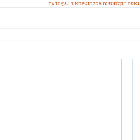
גאפה
#קלמנטינה
#קלמנטינהאור
#עץהדעת