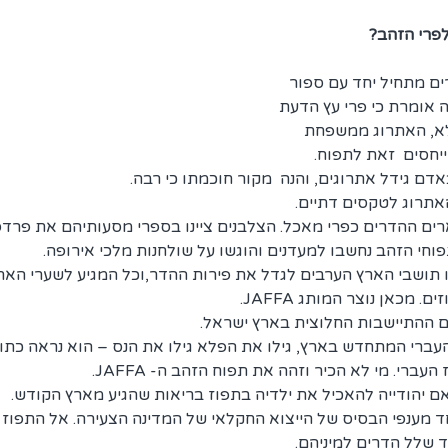
פרי הזהב?
ם מתחיל יחד עם ספור 
 אומרת כי פרי עץ הדעת 
לא, האתרוג ממשפחת 
יחסים  זאת לתפוח.
ם גידל אתרוגים, והנה  מקור חוכמתו כי רבה.
אתרוג לטקסים דתיים.
מאה ה-12 מתוארים ההדרים כפרי מאכל. הצלבנים ציינו בספרי מסעותיהם את פ
וחי הזהב נחשבו למעדנים והוגשו על שולחנות מלכי אירופה.
תושבי הארץ הערבים לגדל את פירות ההדר,וכל המגיע לשערי הארץ
 מכאן נוצר המותג JAFFA.
עברי המתחדש בארץ, גילו את הפלא גילו את הנס – הוא נראה כתום,
ברי. מי לא הכיר וזהה את תפוח הזהב ה- JAFFA.
אם יהודייה להאכיל את ילדיה בתפוז בריאות שהגיע מארץ הקודש.
 מענפי הבסיס של הייצוא החקלאי של המדינה הצעירה. אל התפוז 
ד שלל הדרים למיניהם.