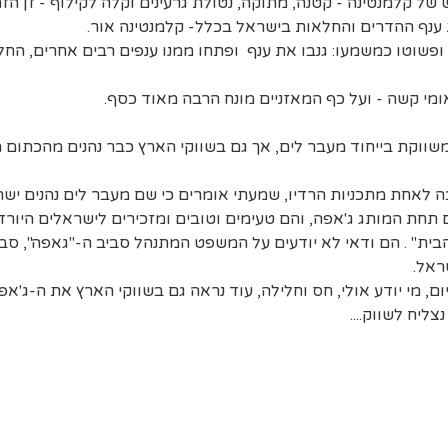
ש של קלמנטינה - קטנה, מתוקה, נטולת גרעינים וקלה לקילוף - זן ה
 ענף ההדרים והחלאות בישראל בכלל- קלמנטינה אור.
פשוטו כמשמעו: גנבו את ענף  ופתחו ממנו ענפים רבים אחרים, החל
מי קשה - ועל כף המאזניים מונח הרבה מאוד כסף.
שווקת בייחוד מעבר לים, אך גם בשווקי הארץ כבר נהנים מהכתום 
ה לאחת מתכניות הרדיו, שמעתי אומרים כי שם מעבר לים נהנים ישר
 תחת המותג ג'אפה, והם טעימים וטובים ומזכירים לישראלים היור
בית" . הם ודאי לא יודעים על המשפט המתנהל סביב ה-"גאפה", סבי
ראל.
, מי יודע אולי, חס וחלילה, עוד נראה גם בשווקי הארץ את ה-ג'אפה 
צליח לשווק....