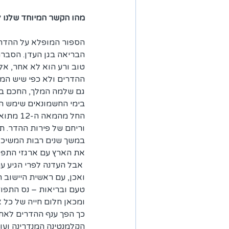
מהו הקשר המיוחד שלנו ל
הספור המופלא על ההדרי
הבריאה בגן העדן. הסברה
טוב ורע הוא לא אחר, א
ההדרים ולא כפי שיש המי
גם שלמה המלך, החכם באד
בימי החשמונאים שימש ה
החל מה
וריחם של פירות ההדר. תפ
במשך שנים רבות המשיכו 
את הארץ עם ארגזי התפוזים.
 אבל העדנה לפרי הגיע עם ההתיישבות החלוצית בארץ ישראל.
ואכן, עם ראשית היישוב ה
טעם ובריאות – נס התפוז הע
ומכאן חלום חייה של כל 
כך הפך ענף ההדרים לאחד
הקלמנטינה המנדרינה ועו