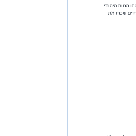
ה זו המוח היהודי 
ויח כסף מהשכרת המותג JAFFA. ואכן הספרדים שכרו את 