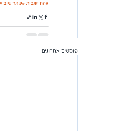
#התיישבות
#שארישוב
#
פוסטים אחרונים